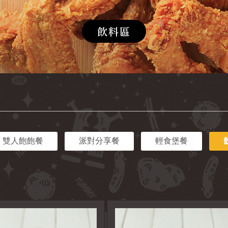
飲料區
雙人飽飽餐
派對分享餐
輕食堡餐