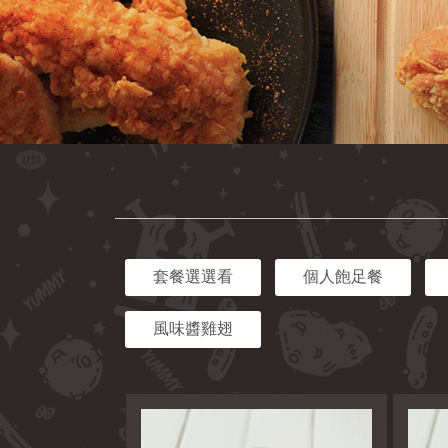
套餐選選看
個人飽足餐
風味醬雞翅